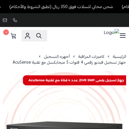
شحن مجاني للسلات فوق 350 ريال (تطبق الشروط والأحكام)
شحن 
٠
الرئيسية
كاميرات المراقبة
أجهزه التسجيل
جهاز تسجيل فيديو رقمي 4 قنوات 5 ميجابكسل مع تقنية AcuSense