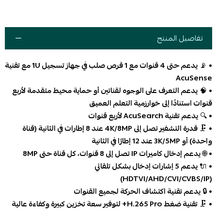
تفاصيل المنتج
• 📡
يدعم حتى 4 قنوات مع 1 قرص صلب في جهاز تسجيل 1U مع تقنية
AcuSense
• 🧠
يدعم التعرف على الوجوه لقناتين أو حماية محيط متقدمة لأربع
قنوات استنادًا إلى خوارزمية التعلم العميق
• 🔍
يدعم تقنية AcuSearch لأربع قنوات
• 🗜️
قدرة التشفير تصل إلى 4K/8MP عند 8 إطارات في الثانية (قناة
واحدة) أو 3K/5MP عند 12 إطارًا في الثانية
• 🌐
يدعم إدخال كاميرات IP تصل إلى 8 قنوات، كل قناة حتى 8MP
• 🔌
يدعم 5 إشارات إدخال بشكل تلقائي
(HDTVI/AHD/CVI/CVBS/IP)
• 🔒
يدعم تقنية اكتشاف الحركة لجميع القنوات
• 🗜️
تقنية ضغط H.265 Pro+ لتوفير سعة تخزين كبيرة وكفاءة عالية