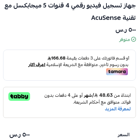
جهاز تسجيل فيديو رقمي 4 قنوات 5 ميجابكسل مع
تقنية AcuSense
٥٠٠ ر.س
متوفر
٥٠٠ ر.س
السعر