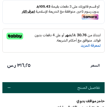
٣١٦٫٢٥ ر.س
السعر
تفاصيل المنتج
حاجز مواقف يدوي