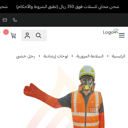
شحن مجاني للسلات فوق 350 ريال (تطبق الشروط والأحكام)
شحن مجاني ل
٠
الرئيسية
السلامة المرورية
لوحات إرشادية
رجل خشبي