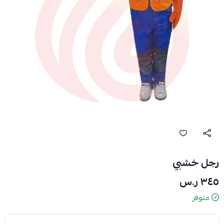
رجل خشبي
٣٤٥ ر.س
متوفر