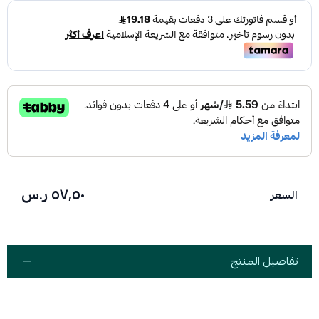
٥٧٫٥٠ ر.س
السعر
تفاصيل المنتج