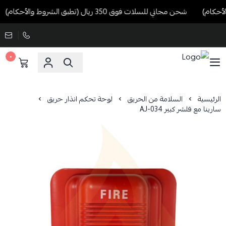
شحن مجاني للسلات فوق 350 ريال (تطبق الشروط والأحكام)
٠
الرئيسية
السلامة من الحريق
لوحة تحكم انذار حريق
سارينا مع فلشر كبير AJ-034