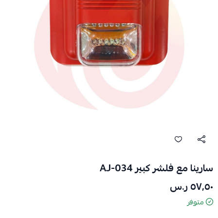
سارينا مع فلشر كبير AJ-034
٥٧٫٥٠ ر.س
متوفر