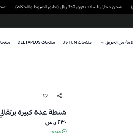
شحن مجاني للسلات فوق 350 ريال (تطبق الشروط والأحكام)
شحن مجاني للس
امة من الحريق
منتجات USTUN
منتجات DELTAPLUS
منتجا
شنطة عدة كبيرة برتقالي
٢٣٠ ر.س
متوفر