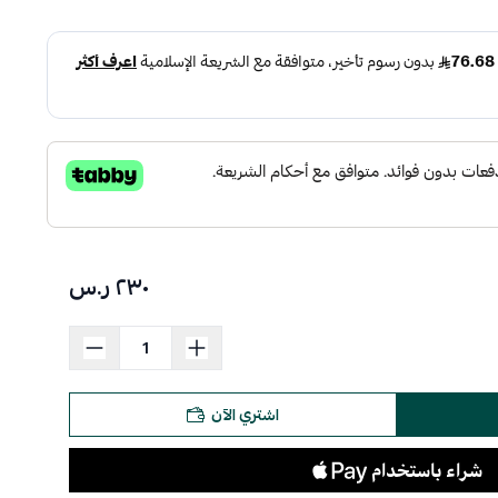
٢٣٠ ر.س
اشتري الآن