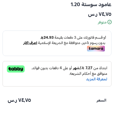
عامود سوستة 1.20
٧٤٫٧٥ ر.س
متوفر
٧٤٫٧٥ ر.س
السعر