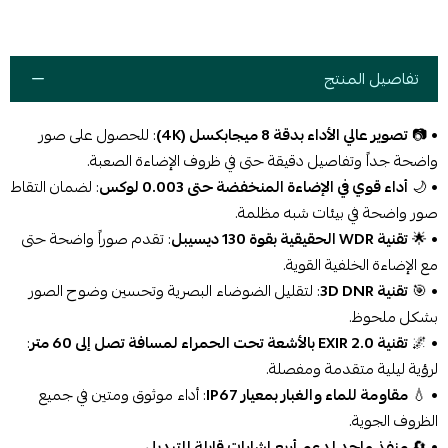
تفاصيل المنتج
• 📷
تصوير عالي الأداء بدقة 8 ميجابكسل (4K)
: للحصول على صور
واضحة جداً وتفاصيل دقيقة حتى في ظروف الإضاءة الصعبة.
• 🌙
أداء قوي في الإضاءة المنخفضة حتى 0.003 لوكس
: لضمان التقاط
صور واضحة في بيئات شبه مظلمة.
• 🌟
تقنية WDR الحقيقية بقوة 130 ديسيبل
: تقدم صوراً واضحة حتى
مع الإضاءة الخلفية القوية.
• 🎯
تقنية 3D DNR
: لتقليل الضوضاء البصرية وتحسين وضوح الصور
بشكل ملحوظ.
• 🌌
تقنية EXIR 2.0 بالأشعة تحت الحمراء لمسافة تصل إلى 60 متر
:
لرؤية ليلية متقدمة ومفصلة.
• 💧
مقاومة للماء والغبار بمعيار IP67
: أداء موثوق ومتين في جميع
الظروف الجوية.
• 🔄
منفذ واحد لدعم أربع إشارات قابلة للتبديل