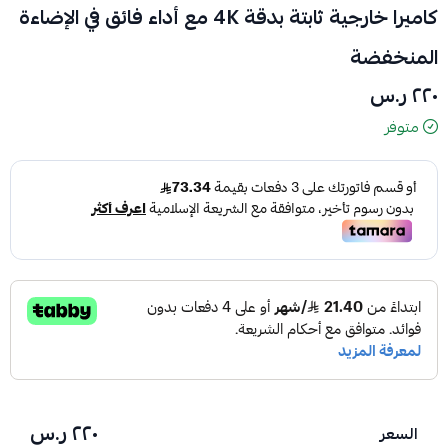
كاميرا خارجية ثابتة بدقة 4K مع أداء فائق في الإضاءة
المنخفضة
٢٢٠ ر.س
متوفر
٢٢٠ ر.س
السعر