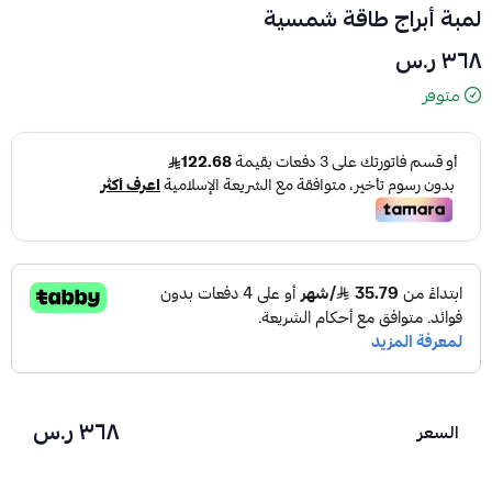
لمبة أبراج طاقة شمسية
٣٦٨ ر.س
متوفر
٣٦٨ ر.س
السعر