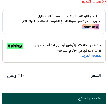
نفدت الكمية
٢٦٠ ر.س
السعر
تفاصيل المنتج