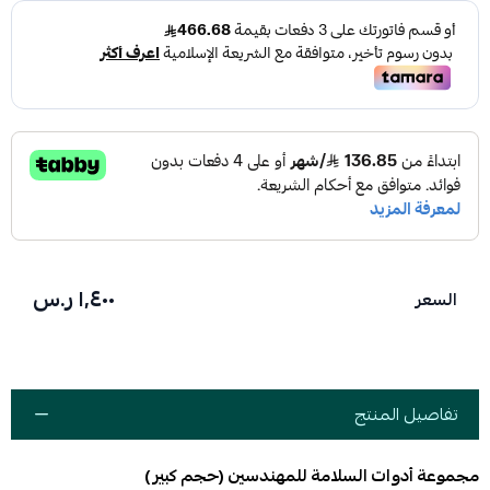
١٬٤٠٠ ر.س
السعر
تفاصيل المنتج
مجموعة أدوات السلامة للمهندسين (حجم كبير )