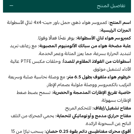
تفاصيل المنتج
اسم المنتج:
كمبروسر هواء ذهبي جمل باور جيت-4x4 ثنائي الأسطوانة
الميزات الرئيسية:
كمبروسر هواء ثنائي الأسطوانة:
يوفر نفخًا فعالًا وقويًا.
علبة مضخة هواء من سبائك الألومنيوم المصبوبة:
مع زعانف تبريد
لتبديد الحرارة بسرعة، مما يعزز المتانة وعمر الخدمة.
أسطوانات من الفولاذ المقاوم للصدأ:
وحلقات مكبس PTFE عالية
الأداء لتشغيل موثوق.
خرطوم هواء ملفوف بطول 6.5 متر:
مع وصلة نحاسية صلبة وسريعة
التركيب بالكمبروسر ووصلة ملولبة بصمام الإطار.
خاصية تفريغ الإطارات المدمجة والحصرية:
تسمح بضبط ضغط
الإطارات بسهولة.
مفتاح تشغيل/إيقاف:
للتحكم المريح.
مفتاح حراري مدمج وأوتوماتيكي للحماية:
يحمي المحرك من التلف
الناتج عن السخونة الزائدة.
أقوى محرك مغناطيسي دائم بقوة 0.25 حصان:
يسحب تيارًا من 15