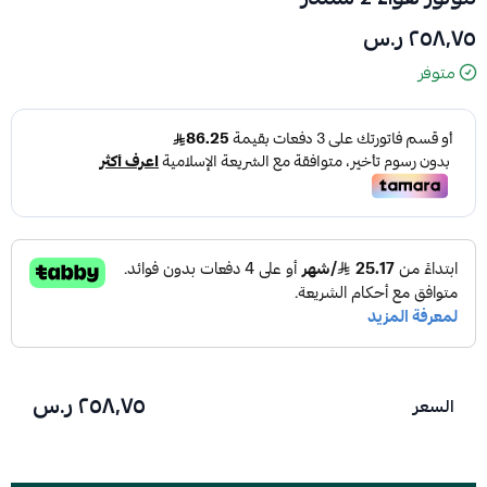
٢٥٨٫٧٥ ر.س
متوفر
٢٥٨٫٧٥ ر.س
السعر