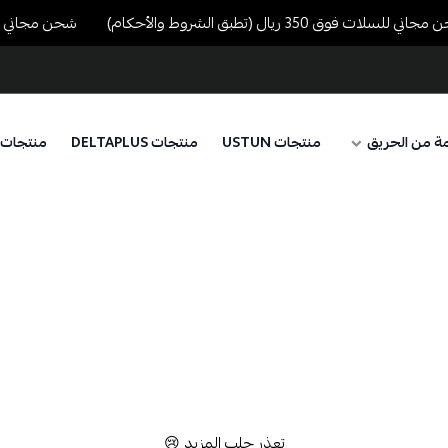
 للسلات فوق 350 ريال (تطبق الشروط والأحكام)
شحن مجاني للسلات فوق 350 ريا
ة من الحريق
منتجات USTUN
منتجات DELTAPLUS
منتجات 
تعذر جلب المزيد 😢