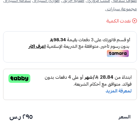
كفوف سلامة ,
مثلث مروري ,
طفاية حريق ,
طوارئ السيارة ,
سلامة السيارة ,
مجموعة سيارات ,
نفدت الكمية
٢٩٥ ر.س
السعر