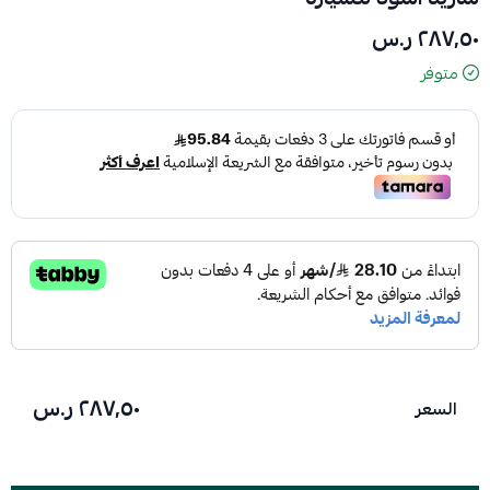
٢٨٧٫٥٠ ر.س
متوفر
٢٨٧٫٥٠ ر.س
السعر