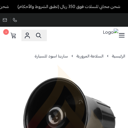
شحن مجاني للسلات فوق 350 ريال (تطبق الشروط والأحكام)
شحن مجاني للسل
٠
الرئيسية
السلامة المرورية
سارينا اسود للسيارة