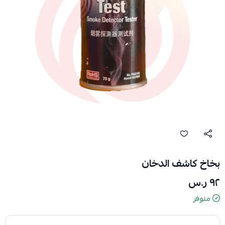
بخاخ كاشف الدخان
٩٢ ر.س
متوفر