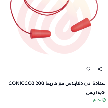
سدادة اذن دلتابلاس مع شريط CONICCO2 200
١٤٫٥٠ ر.س
متوفر