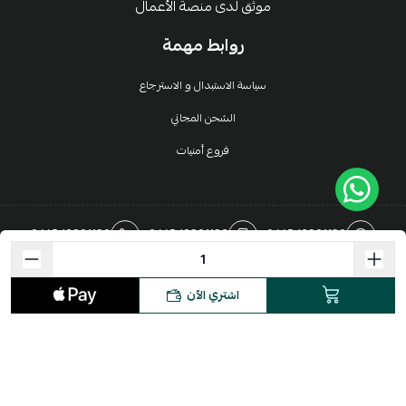
موثق لدى منصة الأعمال
روابط مهمة
سياسة الاستبدال و الاسترجاع
الشحن المجاني
فروع أمنيات
966543291129
+966543291129
+966543291129
salla@amniat.com.sa
اشتري الآن
الحقوق محفوظة | 2026