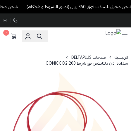
جاني للسلات فوق 350 ريال (تطبق الشروط والأحكام)
شحن مجاني للسلات فوق 350
٠
الرئيسية
منتجات DELTAPLUS
سدادة اذن دلتابلاس مع شريط CONICCO2 200