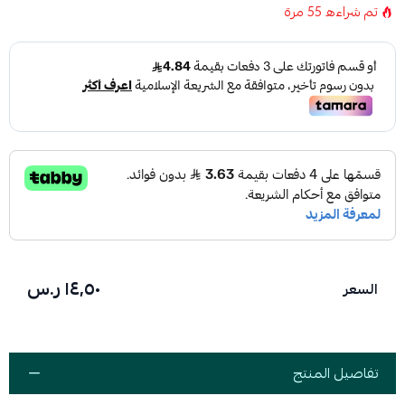
تم شراءه
55
مرة
١٤٫٥٠ ر.س
السعر
تفاصيل المنتج