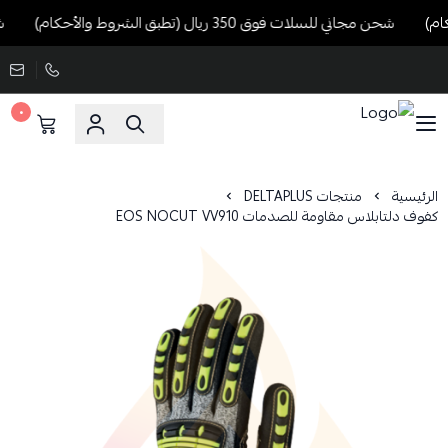
شحن مجاني للسلات فوق 350 ريال (تطبق الشروط والأحكام)
شحن مج
٠
الرئيسية
منتجات DELTAPLUS
كفوف دلتابلاس مقاومة للصدمات EOS NOCUT VV910