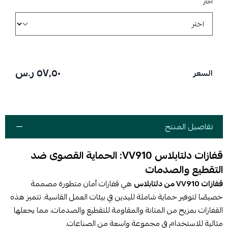
اختر
٥٧٫٥٠ ر.س
السعر
تفاصيل المنتج
قفازات دلتابلاس VV910: الحماية القصوى ضد
التقطيع والصدمات
قفازات VV910 من دلتابلاس
هي قفازات أمان متطورة مصممة
خصيصًا لتوفير حماية شاملة لليدين في بيئات العمل القاسية. تتميز هذه
القفازات بمزيج من المتانة والمقاومة للتقطيع والصدمات، مما يجعلها
مثالية للاستخدام في مجموعة واسعة من الصناعات.