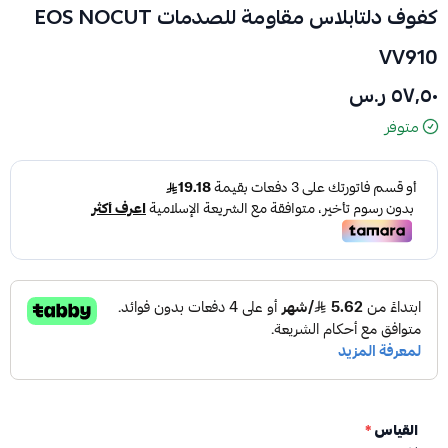
كفوف دلتابلاس مقاومة للصدمات EOS NOCUT
VV910
٥٧٫٥٠ ر.س
متوفر
القياس
*