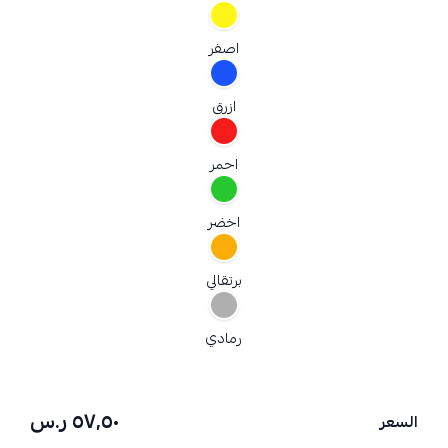
اصفر
ازرق
احمر
اخضر
برتقالي
رمادي
٥٧٫٥٠ ر.س
السعر