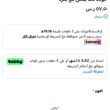
٥٧٫٥٠ ر.س
متوفر
اللون
*
ابيض