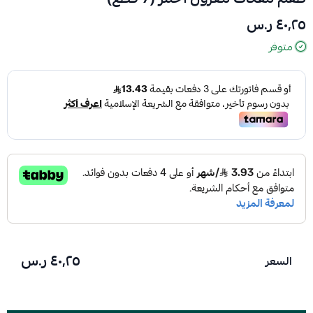
٤٠٫٢٥ ر.س
متوفر
٤٠٫٢٥ ر.س
السعر