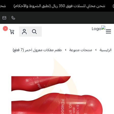
شحن مجاني للسلات فوق 350 ريال (تطبق الشروط والأحكام)
شحن مجاني لل
٠
الرئيسية
منتجات متنوعة
طقم مفكات معزول احمر (7 قطع)