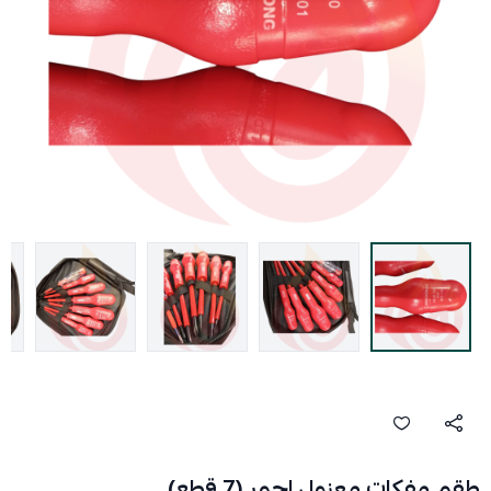
طقم مفكات معزول احمر (7 قطع)