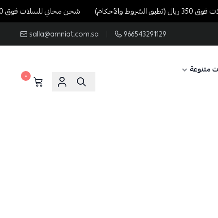
 والأحكام)
شحن مجاني للسلات فوق 350 ريال (تطبق الشروط والأحكام)
salla@amniat.com.sa
966543291129
ت متنوعة
٠