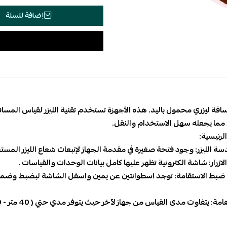
إضافة للسلة
فة ليزري محمول باليد. هذه الأجهزة تستخدم تقنية الليزر لقياس المساف
مما يجعله سهل الاستخدام والنقل.
لرئيسية:
ة الليزر: وجود فتحة صغيرة في مقدمة الجهاز لإنبعاث شعاع الليزر المست
ازرار: شاشة الكترونية تظهر عليها كامل بيانات الوحدات والقياسات .
ضبط الاستقامة: توجد اسطوانتين عن يمين واسفل الشاشة لبضبط وضمان 
ت مدى القياس من جهاز لآخر حيث يتوفر مدي حتي ( 40 متر - 60 متر - 80 متر) ، لذلك يرجي اختيار الجهاز ذو المدي المناسب