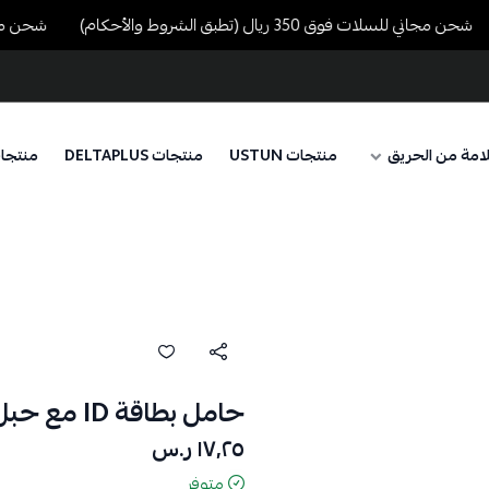
حن مجاني للسلات فوق 350 ريال (تطبق الشروط والأحكام)
شحن مجاني للسلات فوق
امة من الحريق
منتجات USTUN
منتجات DELTAPLUS
منتجا
حامل بطاقة ID مع حبل
١٧٫٢٥ ر.س
متوفر