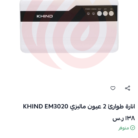
انارة طوارئ 2 عيون ماليزي KHIND EM3020
١٣٨ ر.س
متوفر