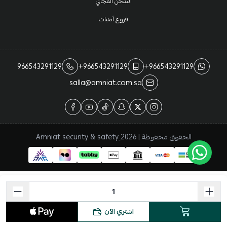
الشحن المجاني
فروع أمنيات
966543291129
+966543291129
+966543291129
salla@amniat.com.sa
الحقوق محفوظة | 2026
اشتري الآن