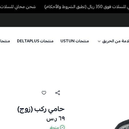
ل (تطبق الشروط والأحكام)
شحن مجاني للسلات فوق 350 ريال (تطبق الشروط والأ
امة من الحريق
منتجات USTUN
منتجات DELTAPLUS
منتجا
حامي ركب (زوج)
٦٩ ر.س
متوفر