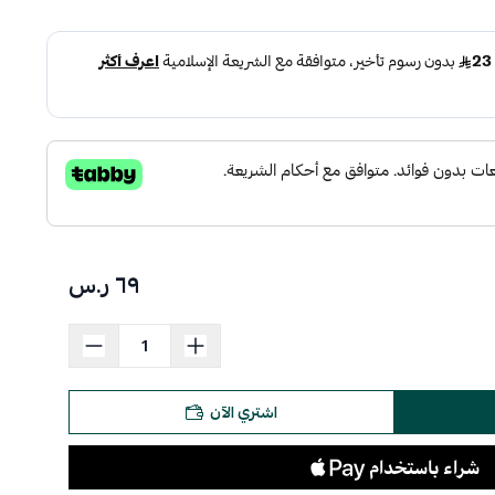
٦٩ ر.س
اشتري الآن