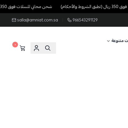
حكام)
شحن مجاني للسلات فوق 350 ريال (تطبق الشروط والأحكام)
salla@amniat.com.sa
966543291129
ت متنوعة
٠