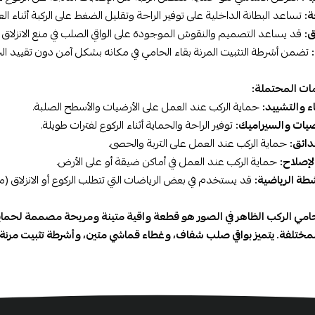
ة:
تساعد البطانة الداخلية على توفير الراحة وتقليل الضغط على الركبة أثناء الع
ق:
قد يساعد التصميم والنقوش الموجودة على الواقي الصلب في منع الانزلاق 
تضمن أشرطة التثبيت المرنة بقاء الحامي في مكانه بشكل آمن دون تقييد الح
ات المحتملة:
اء والتشييد:
حماية الركب عند العمل على الأرضيات والأسطح الصلبة.
ضيات والسيراميك:
توفير الراحة والحماية أثناء الركوع لفترات طويلة.
دائق:
حماية الركب عند العمل على التربة والحصى.
لإصلاح:
حماية الركب عند العمل في أماكن ضيقة أو على الأرض.
طة الرياضية:
قد يستخدم في بعض الرياضات التي تتطلب الركوع أو الانزلاق (مثل 
حامي الركب الظاهر في الصور هو قطعة واقية متينة ومريحة مصممة لحماي
لمختلفة. يتميز بواقي صلب شفاف، وغطاء قماشي متين، وأشرطة تثبيت مرنة