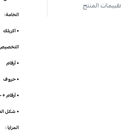
تقييمات المنتج
الخامة:
• اكريلك
التخصيص
• أرقام
• حروف
• أرقام +
•
شكل الطب
المزايا :