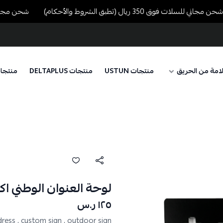
ي للسلات فوق 350 ريال (تطبق الشروط والأحكام)
شحن مجاني للسلات فوق 350 ري
امة من الحريق
منتجات USTUN
منتجات DELTAPLUS
منتجا
لوحة العنوان الوطني اك
١٢٥ ر.س
ess ,
custom sign ,
outdoor sign ,