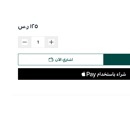
١٢٥ ر.س
اشتري الآن