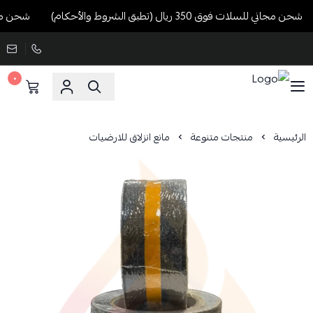
شحن مجاني للسلات فوق 350 ريال (تطبق الشروط والأحكام)
شحن مجاني للسلات ف
٠
الرئيسية
منتجات متنوعة
مانع انزلاق للارضيات