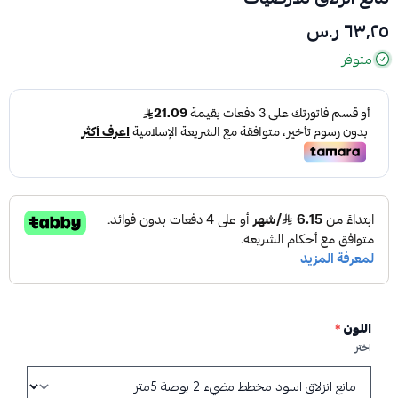
٦٣٫٢٥ ر.س
متوفر
اللون
*
اختر