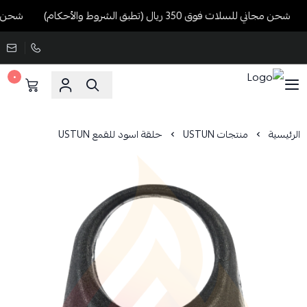
شحن مجاني للسلات فوق 350 ريال (تطبق الشروط والأحكام)
شحن مجاني للسل
٠
الرئيسية
منتجات USTUN
حلقة اسود للقمع USTUN