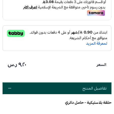
٩٫٢٠ ر.س
السعر
تفاصيل المنتج
حلقة بلاستيكية - حامل دائري