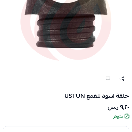
حلقة اسود للقمع USTUN
٩٫٢٠ ر.س
متوفر